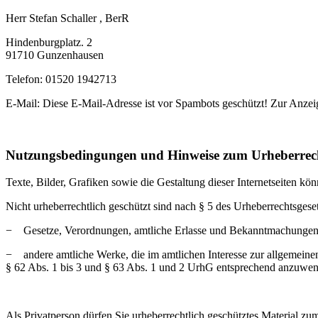
Herr Stefan Schaller , BerR
Hindenburgplatz. 2
91710 Gunzenhausen
Telefon: 01520 1942713
E-Mail:
Diese E-Mail-Adresse ist vor Spambots geschützt! Zur Anzeig
Nutzungsbedingungen und Hinweise zum Urheberrec
Texte, Bilder, Grafiken sowie die Gestaltung dieser Internetseiten k
Nicht urheberrechtlich geschützt sind nach § 5 des Urheberrechtsges
−
Gesetze, Verordnungen, amtliche Erlasse und Bekanntmachungen 
−
andere amtliche Werke, die im amtlichen Interesse zur allgemei
§ 62 Abs. 1 bis 3 und § 63 Abs. 1 und 2 UrhG entsprechend anzuwen
Als Privatperson dürfen Sie urheberrechtlich geschütztes Material 