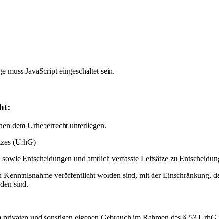
e muss JavaScript eingeschaltet sein.
ht:
önnen dem Urheberrecht unterliegen.
etzes (UrhG)
sowie Entscheidungen und amtlich verfasste Leitsätze zu Entscheidu
nen Kenntnisnahme veröffentlicht worden sind, mit der Einschränkung
den sind.
zum privaten und sonstigen eigenen Gebrauch im Rahmen des § 53 UrhG